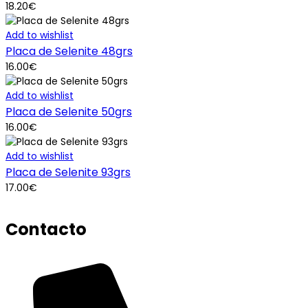
Astros
(0)
18.20
€
Banhos
(0)
Add to wishlist
Baralhos
(0)
Placa de Selenite 48grs
Beleza e bem estar
(0)
Bolsas para Cartas
(0)
16.00
€
Brincos
(0)
Add to wishlist
Cabaz dia da mulher
(0)
Placa de Selenite 50grs
Cabaz do Amor
(0)
Caixas Decorativas
(0)
16.00
€
Candeeiros
(0)
Add to wishlist
Cristais
(1)
Placa de Selenite 93grs
CURSOS & WORKSHOPS
(0)
Decoração de Parede / Caça Sonhos
(0)
17.00
€
Decoração Esotérica
(0)
Defumadores
(0)
Contacto
Ervas, Pós & Defumações
(0)
Feng Shui
(0)
Figuras
(0)
Fios e Pendentes
(0)
Fluídos
(0)