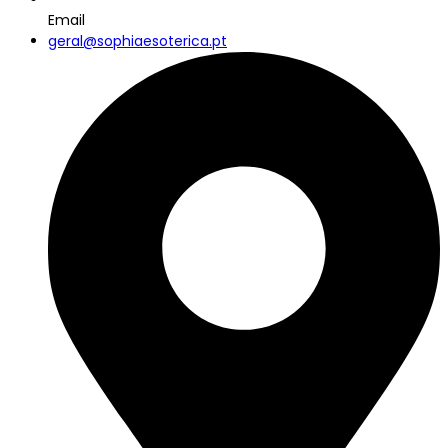
Email
geral@sophiaesoterica.pt