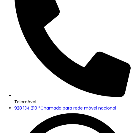
Fontes
(0)
Garrafas com Cristais
(0)
Incensos
(0)
Incensos Cones Refluxo
(0)
Incensário Cones Refluxo
(0)
Incensários
(0)
Japamalas
(0)
Livros
(0)
Malas
(0)
Meditação e Yoga
(0)
Orgonites
(0)
outlet
(0)
Panos Esotéricos
(0)
Pedras Únicas
(4)
Porta-Chaves
(0)
Porta-Velas
(0)
Telemóvel
Pulseiras
(0)
928 134 210 *Chamada para rede móvel nacional
Pêndulos
(0)
Queimadores
(0)
RETIROS
(0)
Runas
(0)