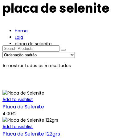
placa de selenite
Home
Loja
placa de selenite
A mostrar todos os 5 resultados
Categorias de produto
Add to wishlist
Placa de Selenite
Amuletos
(0)
4.00
€
Anjos
(0)
Add to wishlist
Anéis
(0)
Placa de Selenite 122grs
Aromatizadores
(0)