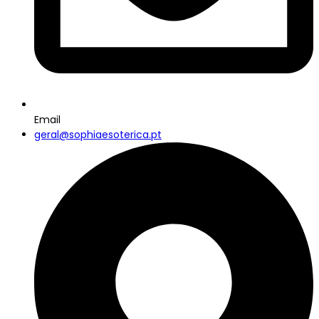
Email
geral@sophiaesoterica.pt