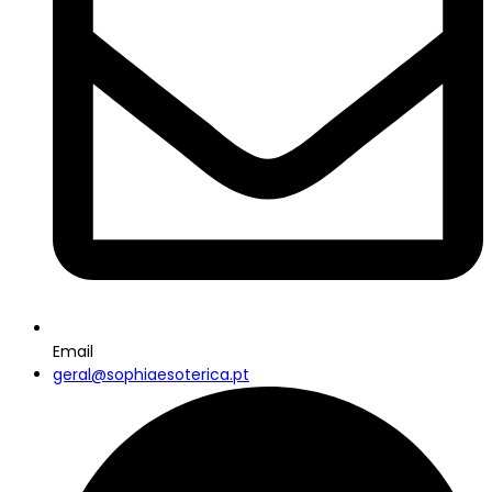
Email
geral@sophiaesoterica.pt