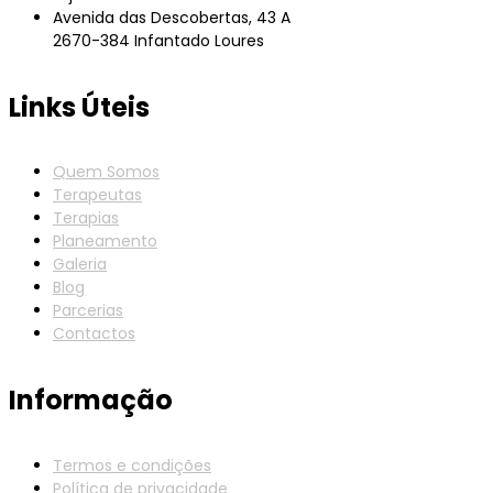
Avenida das Descobertas, 43 A
2670-384 Infantado Loures
Links Úteis
Quem Somos
Terapeutas
Terapias
Planeamento
Galeria
Blog
Parcerias
Contactos
Informação
Termos e condições
Política de privacidade