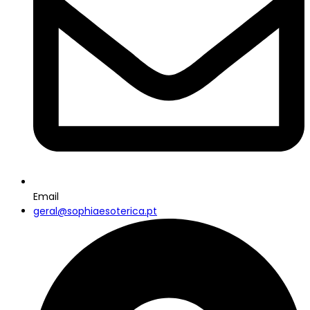
Email
geral@sophiaesoterica.pt