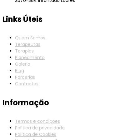
2670-384 Infantado Loures
Links Úteis
Quem Somos
Terapeutas
Terapias
Planeamento
Galeria
Blog
Parcerias
Contactos
Informação
Termos e condições
Política de privacidade
Política de Cookies