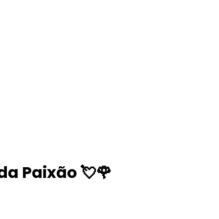
da Paixão 💘🌹