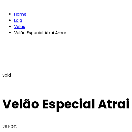
Home
Loja
Velas
Velão Especial Atrai Amor
Sold
Velão Especial Atra
29.50
€