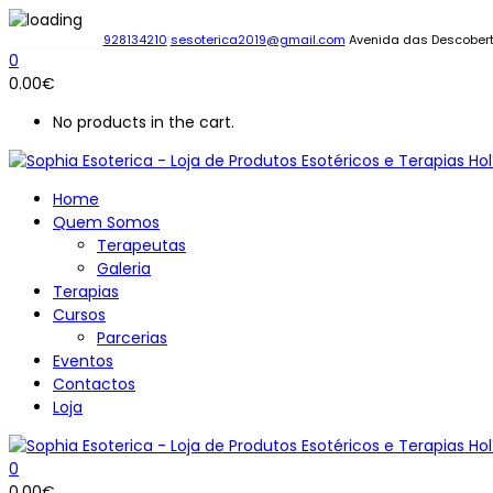
928134210
sesoterica2019@gmail.com
Avenida das Descobert
0
0.00
€
No products in the cart.
Home
Quem Somos
Terapeutas
Galeria
Terapias
Cursos
Parcerias
Eventos
Contactos
Loja
0
0.00
€