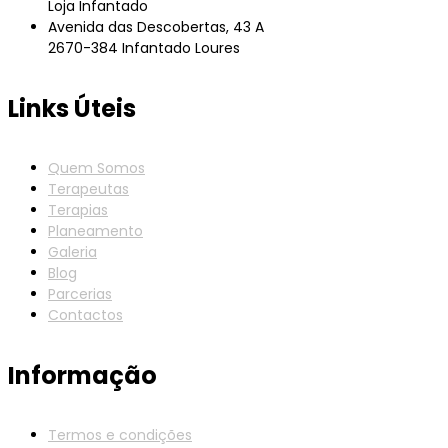
Loja Infantado
Avenida das Descobertas, 43 A
2670-384 Infantado Loures
Links Úteis
Quem Somos
Terapeutas
Terapias
Planeamento
Galeria
Blog
Parcerias
Contactos
Informação
Termos e condições