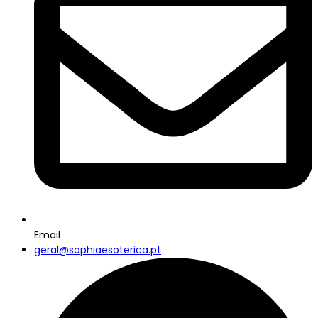
Email
geral@sophiaesoterica.pt